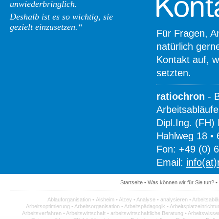
unwiederbringlich.
Deshalb ist es so wichtig, sie
gezielt einzusetzen.“
Für Fragen, A
natürlich gern
Kontakt auf, 
setzten.
ratiochron
- B
Arbeitsabläufe
Dipl.Ing. (FH)
Hahlweg 18 • 
Fon: +49 (0) 6
Email:
info(at
Startseite
•
Was können wir für Sie tun?
•
Ablauforganisation
•
Alsheim
•
Alzey
•
Analyse
•
analysieren
•
Arbeitsablä
Arbeitsoptimierung
•
Arbeitsorganisation
•
Arbeitspädagogik
•
Arbeitsplatzeinrichtu
Arbeitsverfahren
•
Arbeitswirtschaft
•
arbeitswirtschaftliche Beratung
•
Arbeitswisse