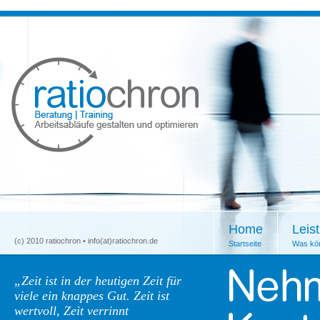
Home
Leis
(c) 2010 ratiochron •
info(at)ratiochron.de
Startseite
Was kön
„Zeit ist in der heutigen Zeit für
viele ein knappes Gut. Zeit ist
wertvoll, Zeit verrinnt