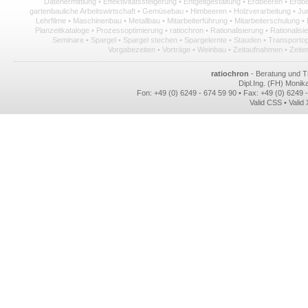
Datenermittlung
•
Effektivitätssteigerung
•
Entgeltgestaltung
•
Erdbeeren
•
Erdbe
gartenbauliche Arbeitswirtschaft
•
Gemüsebau
•
Himbeeren
•
Holzverarbeitung
•
Ju
Lehrfilme
•
Maschinenbau
•
Metallbau
•
Mitarbeiterführung
•
Mitarbeiterschulung
•
Planzeitkataloge
•
Prozessoptimierung
•
ratiochron
•
Rationalisierung
•
Rationalis
Seminare
•
Spargel
•
Spargel stechen
•
Spargelernte
•
Stauden
•
Transportop
Vorgabezeiten
•
Vorträge
•
Weinbau
•
Zeitaufnahmen
•
Zeite
ratiochron
- Beratung und Tr
Dipl.Ing. (FH) Monik
Fon: +49 (0) 6249 - 674 59 90 • Fax: +49 (0) 6249 -
Valid CSS
•
Valid